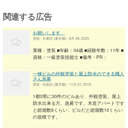
関連する広告
お願いします。
塗装
-
台東区 (東京都)
-
8月 28, 2020
業種：塗装 ■年齢：34歳 ■経験年数：11年 ■
資格：一級塗装技能士 ■備考・PR：
一棟ビルの外観塗装と屋上防水のできる職人
さん急募
塗装
-
目黒区 (東京都)
-
11月 21, 2019
1都3県に30件のビルあり、外観塗装、屋上
防水出来る方、急募です。木造アパートです
と総個数8くらい、ビルだと総個数10くらい
の規模です。