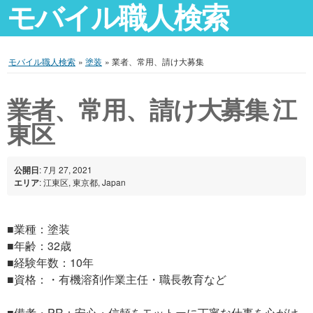
モバイル職人検索
モバイル職人検索
»
塗装
»
業者、常用、請け大募集
業者、常用、請け大募集 江
東区
公開日
: 7月 27, 2021
エリア
: 江東区, 東京都, Japan
■業種：塗装
■年齢：32歳
■経験年数：10年
■資格：・有機溶剤作業主任・職長教育など
■備考・PR：安心・信頼をモットーに丁寧な仕事を心がけ