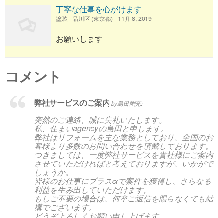
丁寧な仕事を心がけます
塗装
-
品川区 (東京都)
-
11月 8, 2019
お願いします
コメント
弊社サービスのご案内
by 島田 剛充:
突然のご連絡、誠に失礼いたします。
私、住まいagencyの島田と申します。
弊社はリフォームを主な業務としており、全国のお
客様より多数のお問い合わせを頂戴しております。
つきましては、一度弊社サービスを貴社様にご案内
させていただければと考えておりますが、いかがで
しょうか。
皆様のお仕事にプラスαで案件を獲得し、さらなる
利益を生み出していただけます。
もしご不要の場合は、何卒ご返信を賜らなくても結
構でございます。
どうぞよろしくお願い申し上げます。